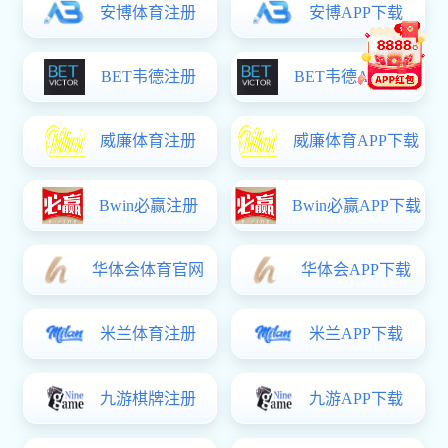
轨道交通学院学子在2026年江苏省职业院校技...
智能制造
专题
智慧校园 / 在线学习
在线学习
智慧校园
常铁院网站
教学管理部
智能制造学院
轨道交通学院
学生工作部
科研网
版权所有： 可以打金提现人民币的传奇,传奇打金一天二百多 / 地址: 江苏省常州市经开区东方